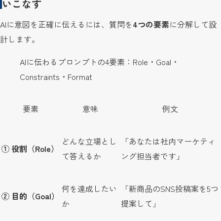
いこなす
AIに意図を正確に伝えるには、質問を
4つの要素
に分解して設
計します。
AIに伝わるプロンプトの4要素：Role・Goal・
Constraints・Format
要素
意味
例文
どんな立場とし
「あなたは社内マーケティ
① 役割（Role）
て答えるか
ング担当者です」
何を達成したい
「新商品のSNS投稿案を5つ
② 目的（Goal）
か
提案して」