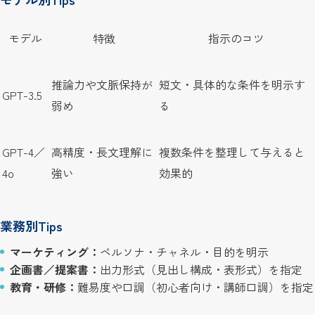
モデル
特徴
指示のコツ
推論力や文脈保持が
短文・具体的な条件を明示す
GPT-3.5
弱め
る
GPT-4／
高精度・長文理解に
複数条件を整理して与えると
4o
強い
効果的
業務別Tips
マーケティング：
ペルソナ・チャネル・目的を明示
企画書／提案書：
出力形式（見出し構成・表形式）を指定
教育・研修：
難易度や口調（初心者向け・講師口調）を指定