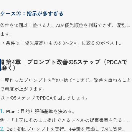
ケース③：指示が多すぎる
条件を10個以上並べると、AIが優先順位を判断できず、混乱し
ます。
→ 条件は「優先度高いものを3〜5個」に絞るのがベスト。
🧪 第4章｜プロンプト改善の5ステップ（PDCAで
磨く）
一度作ったプロンプトを“使い捨て”にせず、改善を重ねること
で精度が上がります。
以下の5ステップでPDCAを回しましょう。
Plan：
目的と評価基準を決める。
例：「上司にそのまま提出できるレベルの提案書案を作る」。
Do：
初回プロンプトを実行。4要素を意識してAIに質問。