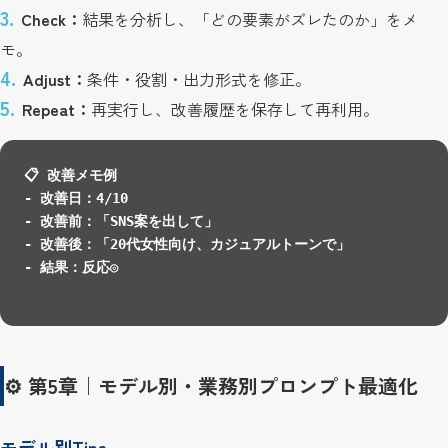
Check：
結果を分析し、「どの要素がズレたのか」をメ
モ。
Adjust：
条件・役割・出力形式を修正。
Repeat：
再実行し、改善履歴を保存して再利用。
📋 改善メモ例

- 改善日：4/10

- 改善前：「SNS案を出して」

- 改善後：「20代女性向け、カジュアルトーンで」

- 結果：反応◎

⚙️ 第5章｜モデル別・業務別プロンプト最適化
モデル別Tips