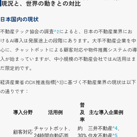
現況と、世界の動きとの対比
日本国内の現状
不動産テック協会の調査
^2
によると、日本の不動産業界にお
けるAI導入は発展途上の段階にあります。大手不動産企業を中
心に、チャットボットによる顧客対応や物件推薦システムの導
入が始まっていますが、中小規模の不動産会社ではAI活用はま
だ限定的です。
経済産業省のDX推進指標[^3]に基づく不動産業界の現状は以下
の通りです：
普
導入分野
活用例
及
主な導入企業例
率
チャットボット、
約
三井不動産
^4
、
顧客対応
24時間自動応答
30%
住友不動産
^5