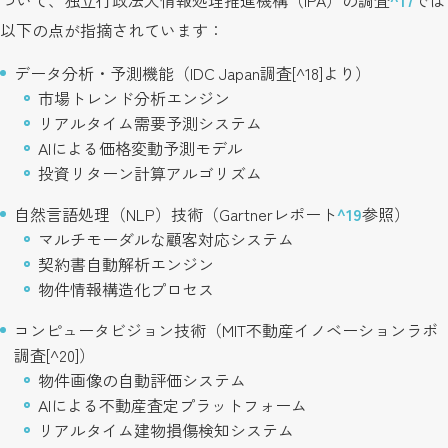
ついて、独立行政法人情報処理推進機構（IPA）の調査
^17
では
以下の点が指摘されています：
データ分析・予測機能（IDC Japan調査[^18]より）
市場トレンド分析エンジン
リアルタイム需要予測システム
AIによる価格変動予測モデル
投資リターン計算アルゴリズム
自然言語処理（NLP）技術（Gartnerレポート
^19
参照）
マルチモーダルな顧客対応システム
契約書自動解析エンジン
物件情報構造化プロセス
コンピュータビジョン技術（MIT不動産イノベーションラボ
調査[^20]）
物件画像の自動評価システム
AIによる不動産査定プラットフォーム
リアルタイム建物損傷検知システム