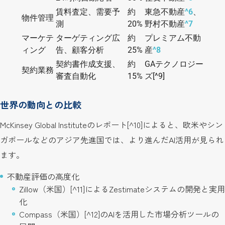
賃料査定、需要予
約
東急不動産
^6
、
物件管理
測
20%
野村不動産
^7
マーケテ
ターゲティング広
約
プレミアム不動
ィング
告、顧客分析
25%
産
^8
契約書作成支援、
約
GAテクノロジー
契約業務
審査自動化
15%
ズ[^9]
世界の動向との比較
McKinsey Global Instituteのレポート[^10]によると、欧米やシン
ガポールなどのアジア先進国では、より進んだAI活用が見られ
ます。
不動産評価の高度化
Zillow（米国）[^11]によるZestimateシステムの開発と実用
化
Compass（米国）[^12]のAIを活用した市場分析ツールの