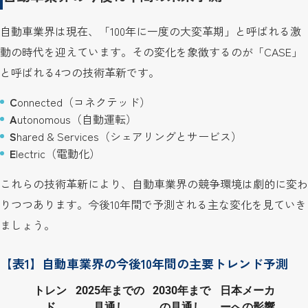
自動車業界は現在、「100年に一度の大変革期」と呼ばれる激
動の時代を迎えています。その変化を象徴するのが「CASE」
と呼ばれる4つの技術革新です。
C
onnected（コネクテッド）
A
utonomous（自動運転）
S
hared & Services（シェアリングとサービス）
E
lectric（電動化）
これらの技術革新により、自動車業界の競争環境は劇的に変わ
りつつあります。今後10年間で予測される主な変化を見ていき
ましょう。
【表1】自動車業界の今後10年間の主要トレンド予測
トレン
2025年までの
2030年まで
日本メーカ
ド
見通し
の見通し
ーへの影響