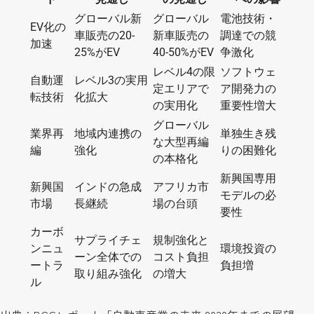
グローバル新
グローバル
電池技術・
EV化の
車販売の20-
新車販売の
調達での競
加速
25%がEV
40-50%がEV
争激化
レベル4の限
ソフトウェ
自動運
レベル3の実用
定エリアで
ア開発力の
転技術
化拡大
の実用化
重要性増大
グローバル
業界再
地域内連携の
単独生き残
な大型再編
編
強化
りの困難化
の本格化
新興国専用
新興国
インドの急成
アフリカ市
モデルの必
市場
長継続
場の台頭
要性
カーボ
サプライチェ
規制強化と
ンニュ
環境投資の
ーン全体での
コスト負担
ートラ
負担増
取り組み強化
の増大
ル